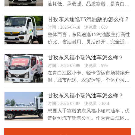
油耗低、承载强、品质靠谱，是青白江
区小批量、多频次短途运输的创富...
甘孜东风途逸T5汽油版的怎么样？
时间：2026-07-10 浏览量：689
整体而言，东风途逸T5汽油版主打高性
价比、省油耐用、灵活好开，完全适配
青白江区日常商贸配送、建材小件...
甘孜东风福小瑞汽油车怎么样？
时间：2026-07-09 浏览量：999
在青白江区小卡、轻卡货运市场持续升
温，城市配送、农贸运输、个体户拉货
需求不断上涨，不少从业者都在挑选...
甘孜东风福小瑞汽油车怎么样？
时间：2026-07-07 浏览量：1061
想要入手靠谱的东风福小瑞汽油车，优
选远恒汽车销售公司。作为青白江区深
耕东风轻卡、小卡领域的专业经销商...