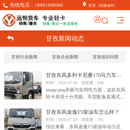
热线电话：
18981898906
甘孜
[切换城市]
甘孜新闻动态
甘孜行业新闻
甘孜企业新闻
甘孜知识问答
甘孜东风多利卡尼桑170马力车型怎么样？
时间：2026-07-30 浏览量：848
image.png​承载与实用性方面，这款东风
轻卡表现十分亮眼。车型配备直通式大
梁、加厚板簧与高.....
甘孜东风途逸T5柴油车怎么样？
时间：2026-07-28 浏览量：785
综合来看，东风途逸T5柴油车动力足、